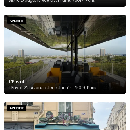
Bistro Djougo, 15 Rue d'Armaillé, 75017, Paris
APERITIF
L’Envol
L'Envol, 221 Avenue Jean Jaurès, 75019, Paris
APERITIF