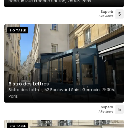
Hébé, 15 Rue Frédéric Sauton, 75005, Paris
Superb
5
1 Reviews
BIG TABLE
Bistro des Lettres
Bistro des Lettres, 52 Boulevard Saint Germain, 75005,
Paris
Superb
5
1 Reviews
BIG TABLE